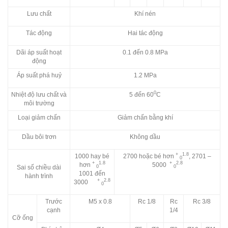
Lưu chất
Khí nén
Tác động
Hai tác động
Dãi áp suất hoạt
0.1 đến 0.8 MPa
động
Áp suất phá huỷ
1.2 MPa
0
Nhiệt độ lưu chất và
5 đến 60
C
môi trường
Loại giảm chấn
Giảm chấn bằng khí
Dầu bôi trơn
Không dầu
+
1.8
1000 hay bé
2700 hoặc bé hơn
, 2701 –
0
+
1.8
+
2.8
hơn
5000
Sai số chiều dài
0
0
1001 đến
hành trình
+
2.8
3000
0
Trước
M5 x 0.8
Rc 1/8
Rc
Rc 3/8
cạnh
1/4
Cỡ ống