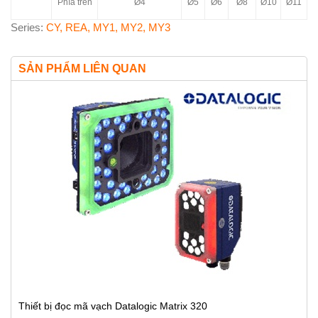
Phía trên
Ø4
Ø5
Ø6
Ø8
Ø10
Ø11
Series:
CY, REA, MY1, MY2, MY3
SẢN PHẨM LIÊN QUAN
Thiết bị đọc mã vạch Datalogic Matrix 320