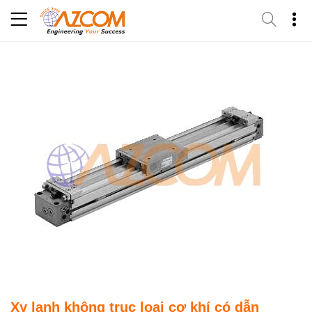
Skip
to
content
Xy lanh không trục loại cơ khí có dẫn