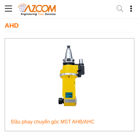
Skip
to
content
AHD
Đầu phay chuyển góc MST AHB/AHC