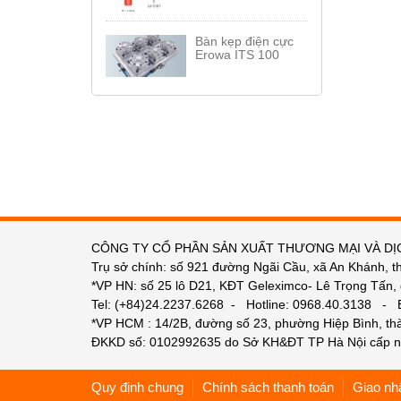
Bàn kẹp điện cực
Erowa ITS 100
CÔNG TY CỔ PHẦN SẢN XUẤT THƯƠNG MẠI VÀ DỊ
Trụ sở chính: số 921 đường Ngãi Cầu, xã An Khánh, t
*VP HN: số 25 lô D21, KĐT Geleximco- Lê Trọng Tấn,
Tel: (+84)24.2237.6268 - Hotline: 0968.40.3138 -
*VP HCM : 14/2B, đường số 23, phường Hiệp Bình, t
ĐKKD số: 0102992635 do Sở KH&ĐT TP Hà Nội cấp n
Quy định chung
Chính sách thanh toán
Giao nh