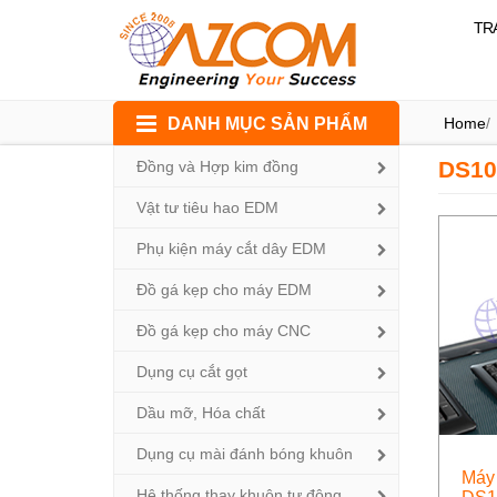
TR
Skip
DANH MỤC SẢN PHẨM
Home
/
to
content
DS10
Đồng và Hợp kim đồng
Vật tư tiêu hao EDM
Phụ kiện máy cắt dây EDM
Đồ gá kẹp cho máy EDM
Đồ gá kẹp cho máy CNC
Dụng cụ cắt gọt
Dầu mỡ, Hóa chất
Dụng cụ mài đánh bóng khuôn
Máy 
Hệ thống thay khuôn tự động