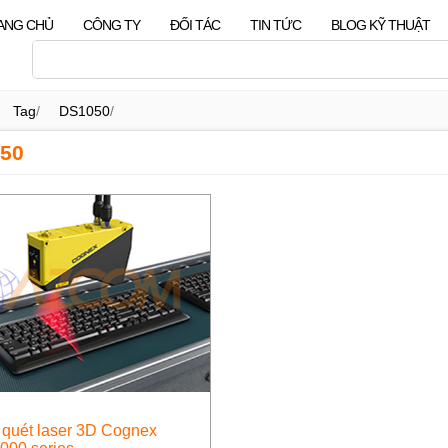
ANG CHỦ
CÔNG TY
ĐỐI TÁC
TIN TỨC
BLOG KỸ THUẬT
Tag
/
DS1050
/
50
quét laser 3D Cognex