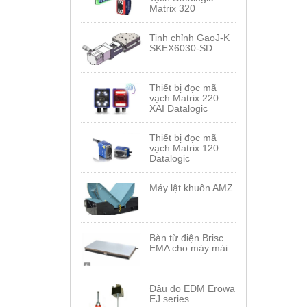
Matrix 320
Tinh chỉnh GaoJ-K
SKEX6030-SD
Thiết bị đọc mã
vạch Matrix 220
XAI Datalogic
Thiết bị đọc mã
vạch Matrix 120
Datalogic
Máy lật khuôn AMZ
Bàn từ điện Brisc
EMA cho máy mài
Đâu đo EDM Erowa
EJ series