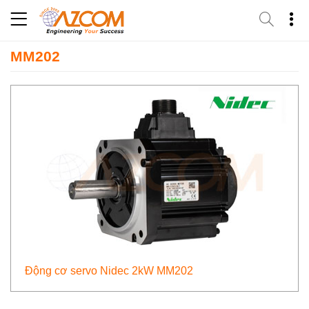
Skip
to
content
MM202
Động cơ servo Nidec 2kW MM202