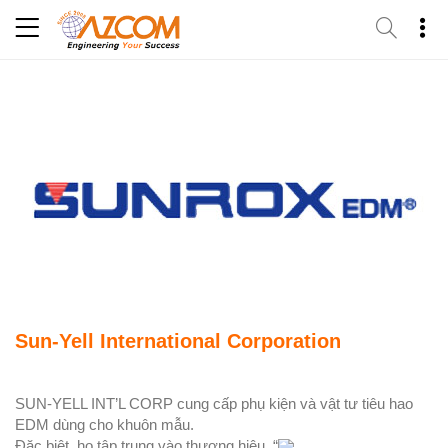
Skip
to
content
Sun-Yell International Corporation
SUN-YELL INT’L CORP cung cấp phụ kiện và vật tư tiêu hao
EDM dùng cho khuôn mẫu.
Đặc biệt, họ tập trung vào thương hiệu “