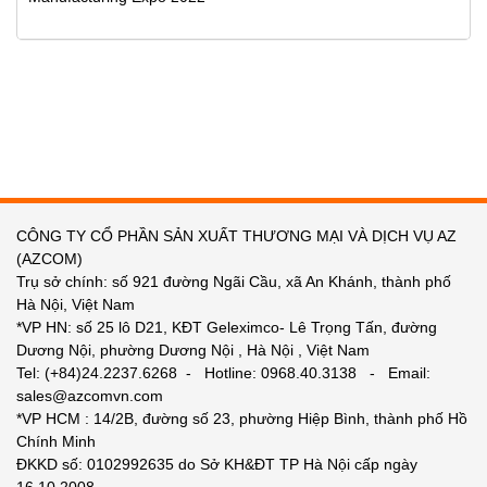
CÔNG TY CỔ PHẦN SẢN XUẤT THƯƠNG MẠI VÀ DỊCH VỤ AZ
(AZCOM)
Trụ sở chính: số 921 đường Ngãi Cầu, xã An Khánh, thành phố
Hà Nội, Việt Nam
*VP HN: số 25 lô D21, KĐT Geleximco- Lê Trọng Tấn, đường
Dương Nội, phường Dương Nội , Hà Nội , Việt Nam
Tel: (+84)24.2237.6268 - Hotline: 0968.40.3138 - Email:
sales@azcomvn.com
*VP HCM : 14/2B, đường số 23, phường Hiệp Bình, thành phố Hồ
Chính Minh
ĐKKD số: 0102992635 do Sở KH&ĐT TP Hà Nội cấp ngày
16.10.2008