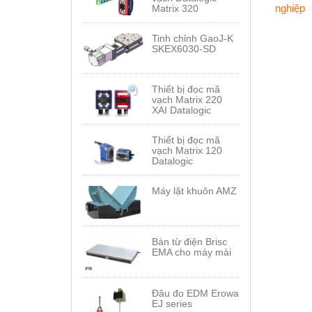
nghiệp
Matrix 320
Tinh chỉnh GaoJ-K
SKEX6030-SD
Thiết bị đọc mã
vạch Matrix 220
XAI Datalogic
Thiết bị đọc mã
vạch Matrix 120
Datalogic
Máy lật khuôn AMZ
Bàn từ điện Brisc
EMA cho máy mài
Đâu đo EDM Erowa
EJ series