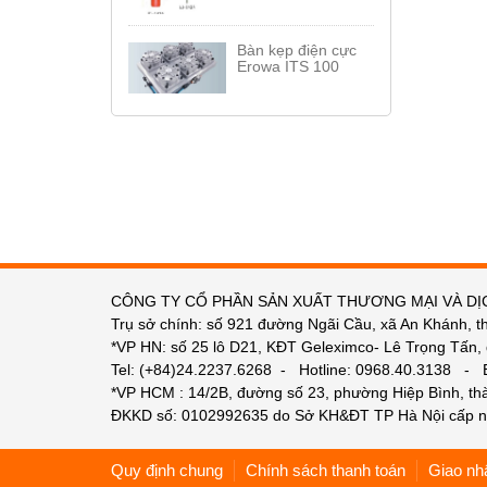
Bàn kẹp điện cực
Erowa ITS 100
CÔNG TY CỔ PHẦN SẢN XUẤT THƯƠNG MẠI VÀ DỊ
Trụ sở chính: số 921 đường Ngãi Cầu, xã An Khánh, t
*VP HN: số 25 lô D21, KĐT Geleximco- Lê Trọng Tấn,
Tel: (+84)24.2237.6268 - Hotline: 0968.40.3138 -
*VP HCM : 14/2B, đường số 23, phường Hiệp Bình, t
ĐKKD số: 0102992635 do Sở KH&ĐT TP Hà Nội cấp n
Quy định chung
Chính sách thanh toán
Giao nh