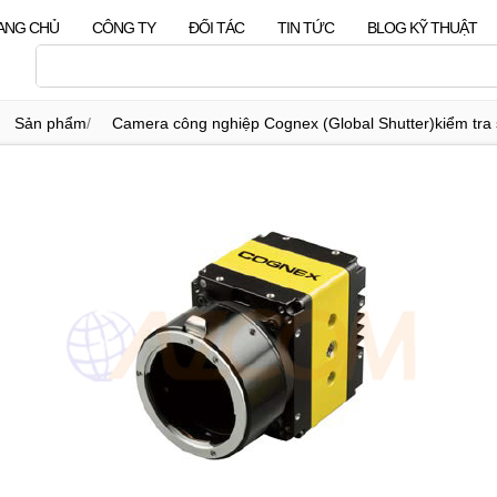
ANG CHỦ
CÔNG TY
ĐỐI TÁC
TIN TỨC
BLOG KỸ THUẬT
Sản phẩm
/
Camera công nghiệp Cognex (Global Shutter)kiểm tra