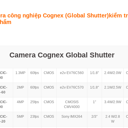
a công nghiệp Cognex (Global Shutter)kiểm t
phẩm
Camera Cognex Global Shutter
CIC-
1.3MP
60fps
CMOS
e2v EV76C560
1/1.8″
2.4W/2.0W
00
CIC-
2MP
60fps
CMOS
e2v EV76C570
1/1.8″
2.1W/2.5W
-60
CIC-
4MP
25fps
CMOS
CMOSIS
1″
3.4W/2.9W
00
CMV4000
CIC-
5MP
23fps
CMOS
Sony IMX264
2/3″
2.4 W/2.8
-20
W