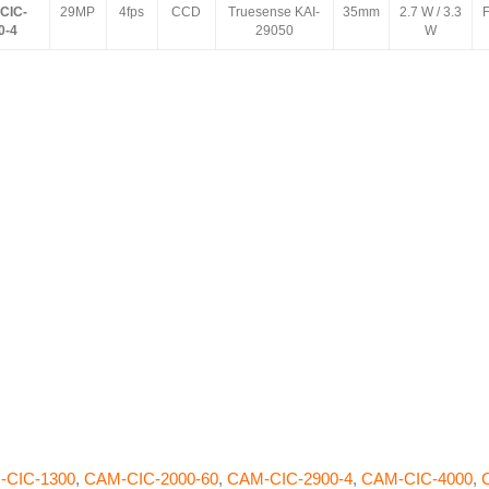
CIC-
29MP
4fps
CCD
Truesense KAI-
35mm
2.7 W / 3.3
0-4
29050
W
-CIC-1300
,
CAM-CIC-2000-60
,
CAM-CIC-2900-4
,
CAM-CIC-4000
,