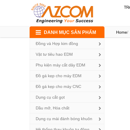
TR
Skip
DANH MỤC SẢN PHẨM
Home
/
to
content
Đồng và Hợp kim đồng
Vật tư tiêu hao EDM
Phụ kiện máy cắt dây EDM
Đồ gá kẹp cho máy EDM
Đồ gá kẹp cho máy CNC
Dụng cụ cắt gọt
Dầu mỡ, Hóa chất
Dụng cụ mài đánh bóng khuôn
Hệ thống thay khuôn tự động