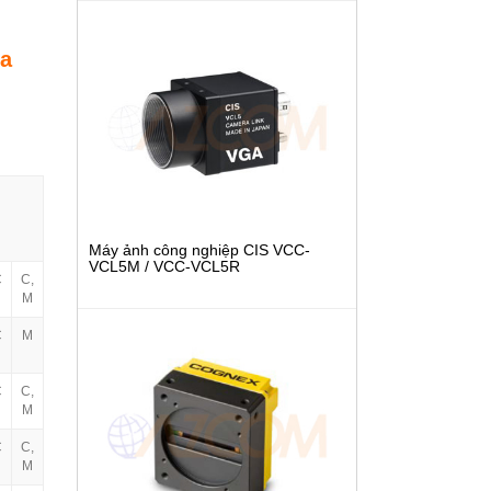
ra
Máy ảnh công nghiệp CIS VCC-
VCL5M / VCC-VCL5R
C
C,
M
C
M
C
C,
M
C
C,
M