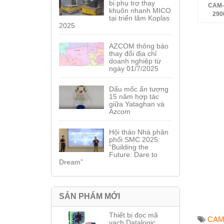
bị phụ trợ thay
CAM-
khuôn nhanh MICO
290
tại triển lãm Koplas
2025
AZCOM thông báo
thay đổi địa chỉ
doanh nghiệp từ
ngày 01/7/2025
Dấu mốc ấn tượng
15 năm hợp tác
giữa Yataghan và
Azcom
Hội thảo Nhà phân
phối SMC 2025:
“Building the
Future: Dare to
Dream”
SẢN PHẨM MỚI
Thiết bị đọc mã
CAM
vạch Datalogic