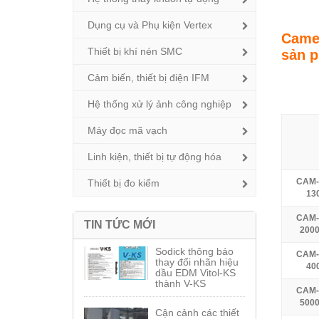
Dụng cụ và Phụ kiện Vertex
Camer
Thiết bị khí nén SMC
sản 
Cảm biến, thiết bị điện IFM
Hệ thống xử lý ảnh công nghiệp
Máy đọc mã vạch
Linh kiện, thiết bị tự động hóa
CAM-
Thiết bị đo kiểm
13
CAM-
TIN TỨC MỚI
2000
Sodick thông báo
CAM-
thay đổi nhãn hiệu
40
dầu EDM Vitol-KS
thành V-KS
CAM-
5000
Cận cảnh các thiết