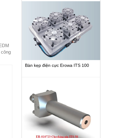
y EDM
a công
Bàn kẹp điện cực Erowa ITS 100