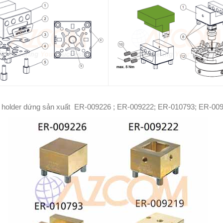
holder dứng sản xuất ER-009226 ; ER-009222; ER-010793; ER-00