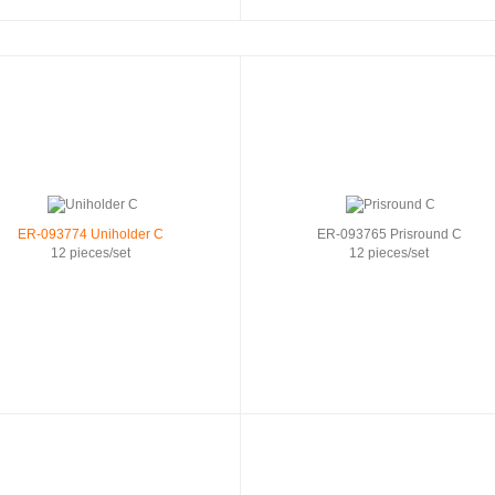
ER-093774 Uniholder C
ER-093765 Prisround C
12 pieces/set
12 pieces/set