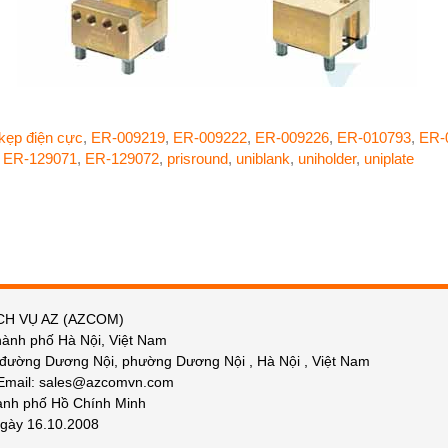
kẹp điện cực
,
ER-009219
,
ER-009222
,
ER-009226
,
ER-010793
,
ER-
,
ER-129071
,
ER-129072
,
prisround
,
uniblank
,
uniholder
,
uniplate
CH VỤ AZ (AZCOM)
hành phố Hà Nội, Việt Nam
 đường Dương Nội, phường Dương Nội , Hà Nội , Việt Nam
 Email: sales@azcomvn.com
hành phố Hồ Chính Minh
gày 16.10.2008