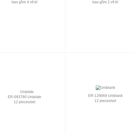
bao gồm 4 vít trí
bao gồm 2 vít trí
ER-129069 Uniblank
ER-093780 Uniplate
12 pieces/set
12 pieces/set