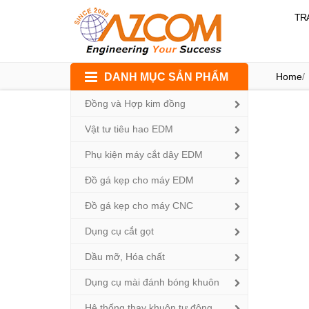
TR
Skip
DANH MỤC SẢN PHẨM
Home
/
to
content
Đồng và Hợp kim đồng
Vật tư tiêu hao EDM
Phụ kiện máy cắt dây EDM
Đồ gá kẹp cho máy EDM
Đồ gá kẹp cho máy CNC
Dụng cụ cắt gọt
Dầu mỡ, Hóa chất
Dụng cụ mài đánh bóng khuôn
Hệ thống thay khuôn tự động