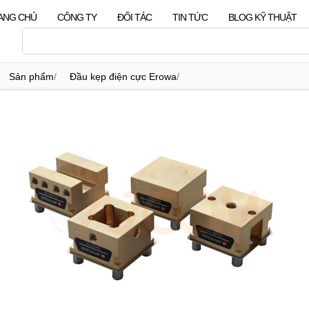
ANG CHỦ
CÔNG TY
ĐỐI TÁC
TIN TỨC
BLOG KỸ THUẬT
Sản phẩm
/
Đầu kẹp điện cực Erowa
/