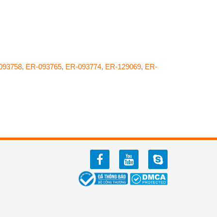
093758
,
ER-093765
,
ER-093774
,
ER-129069
,
ER-
facebook
youtube
zalo