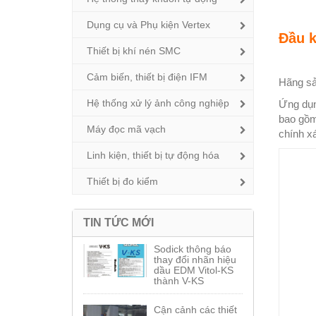
Dụng cụ và Phụ kiện Vertex
Đầu k
Thiết bị khí nén SMC
Cảm biến, thiết bị điện IFM
Hãng sả
Hệ thống xử lý ảnh công nghiệp
Ứng dụn
bao gồm
Máy đọc mã vạch
chính xá
Linh kiện, thiết bị tự động hóa
Thiết bị đo kiểm
TIN TỨC MỚI
Sodick thông báo
thay đổi nhãn hiệu
dầu EDM Vitol-KS
thành V-KS
Cận cảnh các thiết