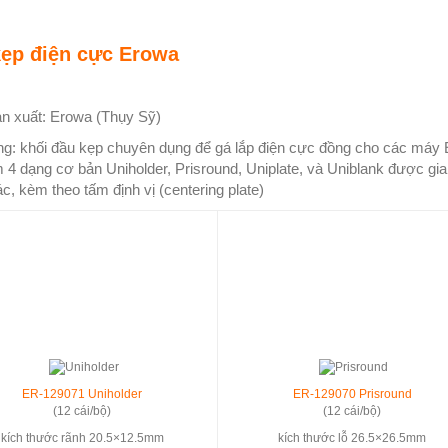
ẹp điện cực Erowa
n xuất: Erowa (Thụy Sỹ)
g: khối đầu kẹp chuyên dụng để gá lắp điện cực đồng cho các má
 4 dạng cơ bản Uniholder, Prisround, Uniplate, và Uniblank được gi
c, kèm theo tấm định vị (centering plate)
ER-129071 Uniholder
ER-129070 Prisround
(12 cái/bộ)
(12 cái/bộ)
kích thước rãnh 20.5×12.5mm
kích thước lỗ 26.5×26.5mm