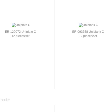
ER-129072 Uniplate C
ER-093758 Uniblank C
12 pieces/set
12 pieces/set
 hoder