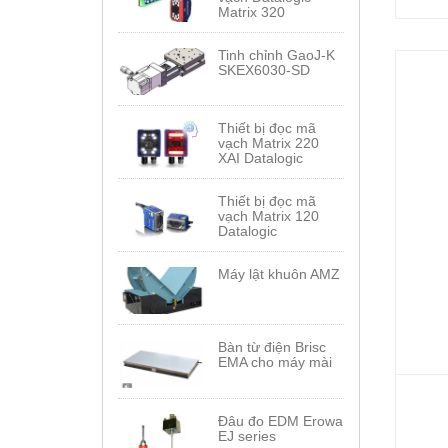
Matrix 320
Tinh chỉnh GaoJ-K
SKEX6030-SD
Thiết bị đọc mã
vạch Matrix 220
XAI Datalogic
Thiết bị đọc mã
vạch Matrix 120
Datalogic
Máy lật khuôn AMZ
Bàn từ điện Brisc
EMA cho máy mài
Đâu đo EDM Erowa
EJ series