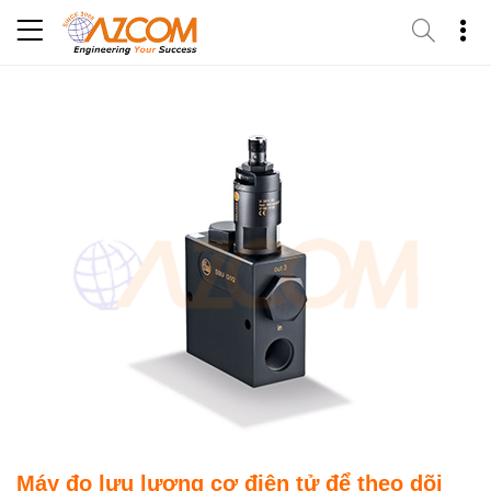
Skip
to
content
Máy đo lưu lượng cơ điện tử để theo dõi