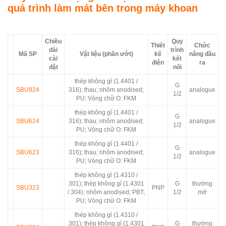
quá trình làm mát bên trong máy khoan
Chiều
Quy
Thiết
Chức
dài
trình
Mã SP
Vật liệu (phần ướt)
kế
năng đầu
cài
kết
điện
ra
đặt
nối
thép không gỉ (1.4401 /
G
SBU924
316); thau; nhôm anodised;
analogue
1/2
PU; Vòng chữ O: FKM
thép không gỉ (1.4401 /
G
SBU624
316); thau; nhôm anodised;
analogue
1/2
PU; Vòng chữ O: FKM
thép không gỉ (1.4401 /
G
SBU623
316); thau; nhôm anodised;
analogue
1/2
PU; Vòng chữ O: FKM
thép không gỉ (1.4310 /
301); thép không gỉ (1.4301
G
thường
SBU323
PNP
/ 304); nhôm anodised; PBT;
1/2
mở
PU; Vòng chữ O: FKM
thép không gỉ (1.4310 /
301); thép không gỉ (1.4301
G
thường