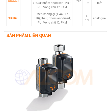
SBU324
PNP
/ 304); nhôm anodised; PBT;
1/2
mở
PU; Vòng chữ O: FKM
thép không gỉ (1.4401 /
G
SBU625
316); thau; nhôm anodised;
analogue
1/2
PU; Vòng chữ O: FKM
SẢN PHẨM LIÊN QUAN