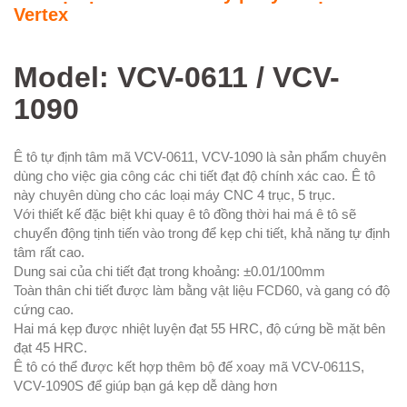
Vertex
Model: VCV-0611 / VCV-
1090
Ê tô tự định tâm mã VCV-0611, VCV-1090 là sản phẩm chuyên
dùng cho việc gia công các chi tiết đạt độ chính xác cao. Ê tô
này chuyên dùng cho các loại máy CNC 4 trục, 5 trục.
Với thiết kế đặc biệt khi quay ê tô đồng thời hai má ê tô sẽ
chuyển động tịnh tiến vào trong để kẹp chi tiết, khả năng tự định
tâm rất cao.
Dung sai của chi tiết đạt trong khoảng: ±0.01/100mm
Toàn thân chi tiết được làm bằng vật liệu FCD60, và gang có độ
cứng cao.
Hai má kẹp được nhiệt luyện đạt 55 HRC, độ cứng bề mặt bên
đạt 45 HRC.
Ê tô có thể được kết hợp thêm bộ đế xoay mã VCV-0611S,
VCV-1090S để giúp bạn gá kẹp dễ dàng hơn