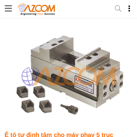
Skip
to
content
Ê tô tự định tâm cho máy phay 5 trục