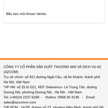
Bầu kẹo mũi khoan Vertex
CÔNG TY CỔ PHẦN SẢN XUẤT THƯƠNG MẠI VÀ DỊCH VỤ AZ
(AZCOM)
Trụ sở chính: số 921 đường Ngãi Cầu, xã An Khánh, thành phố
Hà Nội, Việt Nam
*VP HN: số 25 lô D21, KĐT Geleximco- Lê Trọng Tấn, đường
Dương Nội, phường Dương Nội , Hà Nội , Việt Nam
Tel: (+84)24.2237.6268 - Hotline: 0968.40.3138 - Email:
sales@azcomvn.com
*VP HCM : 14/2B, đường số 23, phường Hiệp Bình, thành phố Hồ