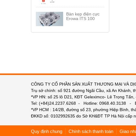
Bàn kẹp điện cực
Erowa ITS 100
CÔNG TY CỔ PHẦN SẢN XUẤT THƯƠNG MẠI VÀ DỊ
Trụ sở chính: số 921 đường Ngãi Cầu, xã An Khánh, t
*VP HN: số 25 lô D21, KĐT Geleximco- Lê Trọng Tấn,
Tel: (+84)24.2237.6268 - Hotline: 0968.40.3138 -
*VP HCM : 14/2B, đường số 23, phường Hiệp Bình, t
ĐKKD số: 0102992635 do Sở KH&ĐT TP Hà Nội cấp n
Quy định chung
Chính sách thanh toán
Giao nh