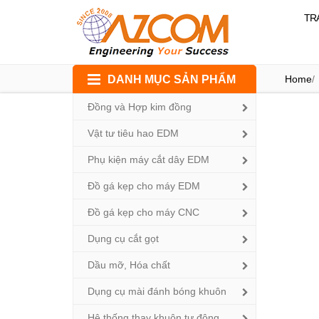
TR
Skip
DANH MỤC SẢN PHẨM
Home
/
to
content
Đồng và Hợp kim đồng
Vật tư tiêu hao EDM
Phụ kiện máy cắt dây EDM
Đồ gá kẹp cho máy EDM
Đồ gá kẹp cho máy CNC
Dụng cụ cắt gọt
Dầu mỡ, Hóa chất
Dụng cụ mài đánh bóng khuôn
Hệ thống thay khuôn tự động