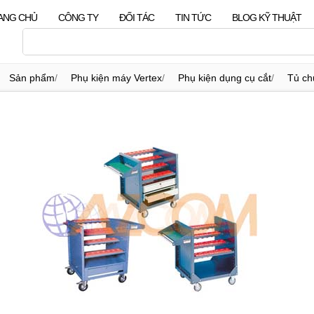
ANG CHỦ
CÔNG TY
ĐỐI TÁC
TIN TỨC
BLOG KỸ THUẬT
Sản phẩm
/
Phụ kiện máy Vertex
/
Phụ kiện dụng cụ cắt
/
Tủ ch