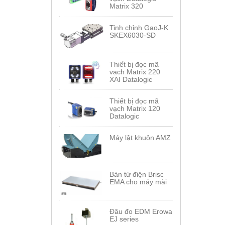
Matrix 320
Tinh chỉnh GaoJ-K
SKEX6030-SD
Thiết bị đọc mã
vạch Matrix 220
XAI Datalogic
Thiết bị đọc mã
vạch Matrix 120
Datalogic
Máy lật khuôn AMZ
Bàn từ điện Brisc
EMA cho máy mài
Đâu đo EDM Erowa
EJ series