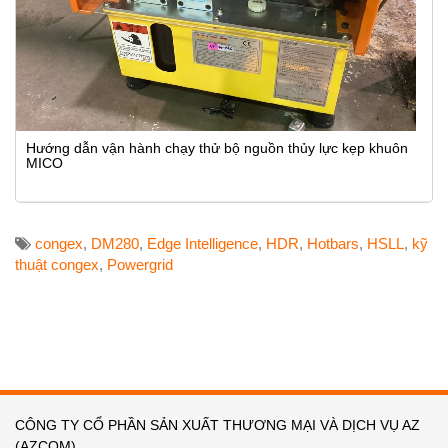
Hướng dẫn vận hành chạy thử bộ nguồn thủy lực kẹp khuôn
MICO
congex
,
DM280
,
Edge Intelligence
,
HDR
,
Hotbars
,
HSLL
,
kỹ
thuật congex
,
Powergrid
CÔNG TY CỔ PHẦN SẢN XUẤT THƯƠNG MẠI VÀ DỊCH VỤ AZ
(AZCOM)