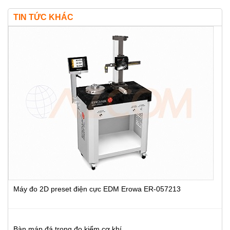
TIN TỨC KHÁC
Máy đo 2D preset điện cực EDM Erowa ER-057213
Bàn máp đá trong đo kiểm cơ khí