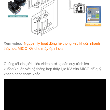
Xem video:
Nguyên lý hoạt động hệ thống kẹp khuôn nhanh
thủy lực MICO KV cho máy ép nhựa
Chúng tôi xin giới thiệu video hướng dẫn quy trình lên
xuống/khuôn với hệ thống kẹp thủy lực KV của MICO để quý
khách hàng tham khảo.