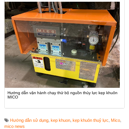
Hướng dẫn vận hành chạy thử bộ nguồn thủy lực kẹp khuôn
MICO
Hướng dẫn sử dụng
,
kep khuon
,
kẹp khuôn thuỷ lực
,
Mico
,
mico news