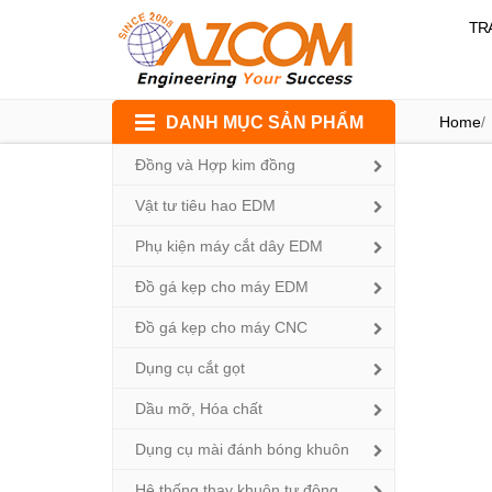
TR
Skip
DANH MỤC SẢN PHẨM
Home
/
to
content
Đồng và Hợp kim đồng
Vật tư tiêu hao EDM
Phụ kiện máy cắt dây EDM
Đồ gá kẹp cho máy EDM
Đồ gá kẹp cho máy CNC
Dụng cụ cắt gọt
Dầu mỡ, Hóa chất
Dụng cụ mài đánh bóng khuôn
Hệ thống thay khuôn tự động