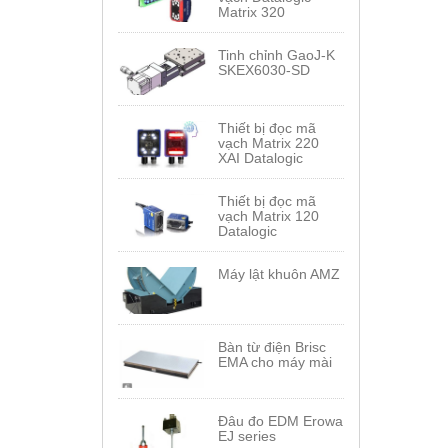
Matrix 320
Tinh chỉnh GaoJ-K
SKEX6030-SD
Thiết bị đọc mã
vạch Matrix 220
XAI Datalogic
Thiết bị đọc mã
vạch Matrix 120
Datalogic
Máy lật khuôn AMZ
Bàn từ điện Brisc
EMA cho máy mài
Đâu đo EDM Erowa
EJ series