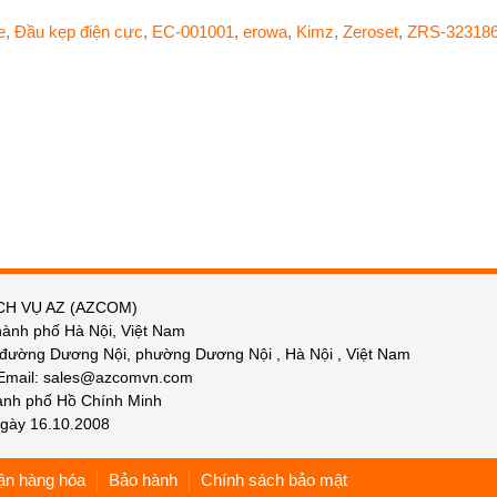
e
,
Đầu kẹp điện cực
,
EC-001001
,
erowa
,
Kimz
,
Zeroset
,
ZRS-32318
CH VỤ AZ (AZCOM)
hành phố Hà Nội, Việt Nam
 đường Dương Nội, phường Dương Nội , Hà Nội , Việt Nam
 Email: sales@azcomvn.com
hành phố Hồ Chính Minh
gày 16.10.2008
ận hàng hóa
Bảo hành
Chính sách bảo mật