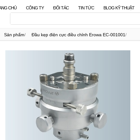
ANG CHỦ
CÔNG TY
ĐỐI TÁC
TIN TỨC
BLOG KỸ THUẬT
Sản phẩm
/
Đầu kẹp điện cực điều chỉnh Erowa EC-001001
/