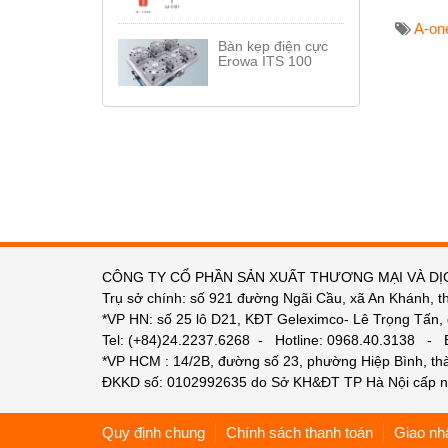
A-on
Bàn kẹp điện cực
Erowa ITS 100
CÔNG TY CỔ PHẦN SẢN XUẤT THƯƠNG MẠI VÀ DỊ
Trụ sở chính: số 921 đường Ngãi Cầu, xã An Khánh, t
*VP HN: số 25 lô D21, KĐT Geleximco- Lê Trọng Tấn,
Tel: (+84)24.2237.6268 - Hotline: 0968.40.3138 -
*VP HCM : 14/2B, đường số 23, phường Hiệp Bình, t
ĐKKD số: 0102992635 do Sở KH&ĐT TP Hà Nội cấp n
Quy định chung
Chính sách thanh toán
Giao nh