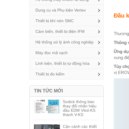
Dụng cụ và Phụ kiện Vertex
Đầu k
Thiết bị khí nén SMC
Cảm biến, thiết bị điện IFM
Thương 
Hệ thống xử lý ảnh công nghiệp
Thông 
Ứng dụ
Máy đọc mã vạch
xung điệ
Linh kiện, thiết bị tự động hóa
Tùy ch
vị EROW
Thiết bị đo kiểm
TIN TỨC MỚI
Sodick thông báo
thay đổi nhãn hiệu
dầu EDM Vitol-KS
thành V-KS
Cận cảnh các thiết