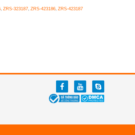
6
,
ZRS-323187
,
ZRS-423186
,
ZRS-423187
facebook
youtube
zalo