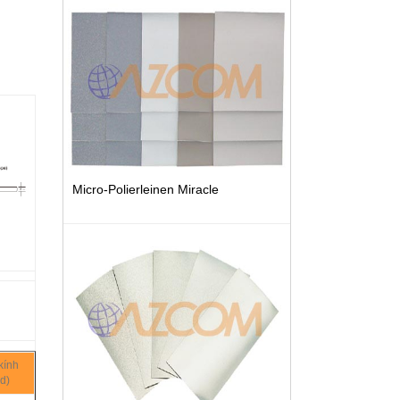
Micro-Polierleinen Miracle
kính
d)