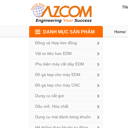
TR
Skip
DANH MỤC SẢN PHẨM
Home
/
to
content
Đồng và Hợp kim đồng
Vật tư tiêu hao EDM
Phụ kiện máy cắt dây EDM
Đồ gá kẹp cho máy EDM
Đồ gá kẹp cho máy CNC
Dụng cụ cắt gọt
Dầu mỡ, Hóa chất
Dụng cụ mài đánh bóng khuôn
Hệ thống thay khuôn tự động