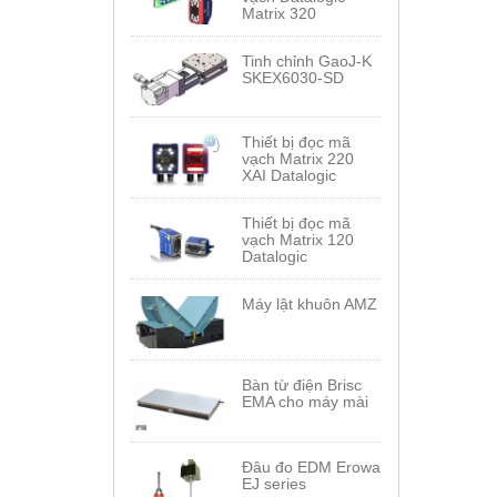
Matrix 320
Tinh chỉnh GaoJ-K
SKEX6030-SD
Thiết bị đọc mã
vạch Matrix 220
XAI Datalogic
Thiết bị đọc mã
vạch Matrix 120
Datalogic
Máy lật khuôn AMZ
Bàn từ điện Brisc
EMA cho máy mài
Đâu đo EDM Erowa
EJ series