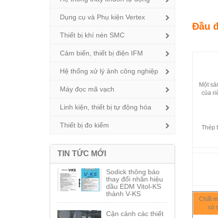
Dụng cụ và Phụ kiện Vertex
Đầu đ
Thiết bị khí nén SMC
Cảm biến, thiết bị điện IFM
Hệ thống xử lý ảnh công nghiệp
Một sả
Máy đọc mã vạch
của ri
Linh kiện, thiết bị tự động hóa
Thiết bị đo kiểm
Thép t
TIN TỨC MỚI
Sodick thông báo
thay đổi nhãn hiệu
dầu EDM Vitol-KS
thành V-KS
Chất m
có 
Cận cảnh các thiết