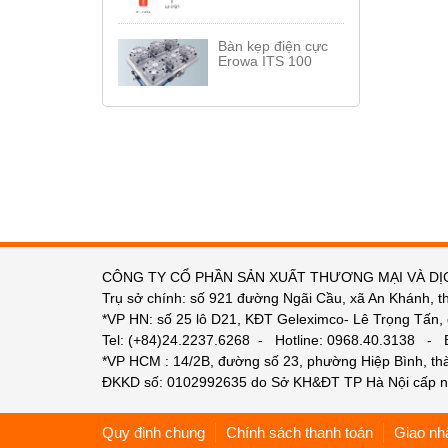
Bàn kẹp điện cực
Erowa ITS 100
CÔNG TY CỔ PHẦN SẢN XUẤT THƯƠNG MẠI VÀ DỊ
Trụ sở chính: số 921 đường Ngãi Cầu, xã An Khánh, t
*VP HN: số 25 lô D21, KĐT Geleximco- Lê Trọng Tấn,
Tel: (+84)24.2237.6268 - Hotline: 0968.40.3138 -
*VP HCM : 14/2B, đường số 23, phường Hiệp Bình, t
ĐKKD số: 0102992635 do Sở KH&ĐT TP Hà Nội cấp n
Quy định chung
Chính sách thanh toán
Giao nh