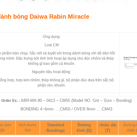
ánh bóng Daiwa Rabin Miracle
Ứng dụng:
Loại CM
n phẩm bán chạy. Sắc nét và tuyệt vời trong đánh bóng với độ đàn hồi
êng mình. Đặc trưng bởi tính linh hoạt áp dụng cho đúc nhôm và thép
không gỉ bao gồm cả khuôn.
Nguyên liệu hoạt động:
ổng hợp, hợp kim nhôm, thép không gỉ, bộ phận đúc dựa trên sắt, bộ
phận rèn, khuôn.
ABR-WA 80 – 0413 – CM55 (Model NO. Grit – Size – Bonding)
Order Ex. :
BONDING 4~6mm ….CM55 / OVER 8mm ….CM43
Standard
Đường
chiều dài
ài mòn
Kích thước
Đường 
sẵn
Grit
Bondings
kính (D)
(T)
chân (