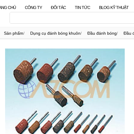
ANG CHỦ
CÔNG TY
ĐỐI TÁC
TIN TỨC
BLOG KỸ THUẬT
Sản phẩm
/
Dụng cụ đánh bóng khuôn
/
Đầu đánh bóng
/
Đầu đ