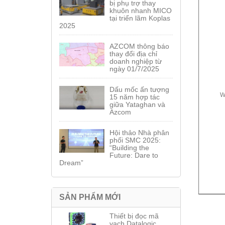
bị phụ trợ thay
khuôn nhanh MICO
tại triển lãm Koplas
2025
AZCOM thông báo
thay đổi địa chỉ
doanh nghiệp từ
ngày 01/7/2025
Dấu mốc ấn tượng
W
15 năm hợp tác
giữa Yataghan và
Azcom
Hội thảo Nhà phân
phối SMC 2025:
“Building the
Future: Dare to
Dream”
SẢN PHẨM MỚI
Thiết bị đọc mã
vạch Datalogic