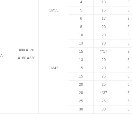
4
13
3
CM55
5
15
3
6
17
3
8
20
3
10
20
3
13
20
3
#80 #120
15
**17
3
A
#180 #220
13
20
6
CM43
15
20
6
15
25
6
20
25
6
20
**37
6
25
25
6
30
30
6