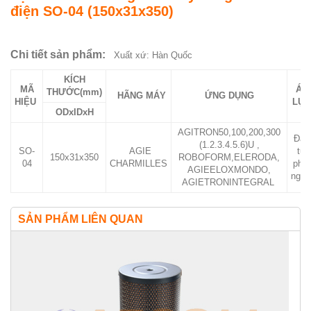
điện SO-04 (150x31x350)
Chi tiết sản phẩm:
Xuất xứ: Hàn Quốc
KÍCH
MÃ
ÁP
THƯỚC(mm)
HÃNG MÁY
ỨNG DỤNG
HIỆU
LỰ
ODxIDxH
AGITRON50,100,200,300
Đẩy
(1.2.3.4.5.6)U ,
SO-
AGIE
từ
150x31x350
ROBOFORM,ELERODA,
04
CHARMILLES
phía
AGIEELOXMONDO,
ngoà
AGIETRONINTEGRAL
SẢN PHẨM LIÊN QUAN