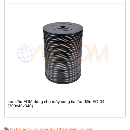
Lọc dầu EDM dùng cho máy xung tia lửa điện SO-34
(300x46x340)
bộ lọc edm
,
lọc agie
,
lọc Charmilles
,
lọc dầu