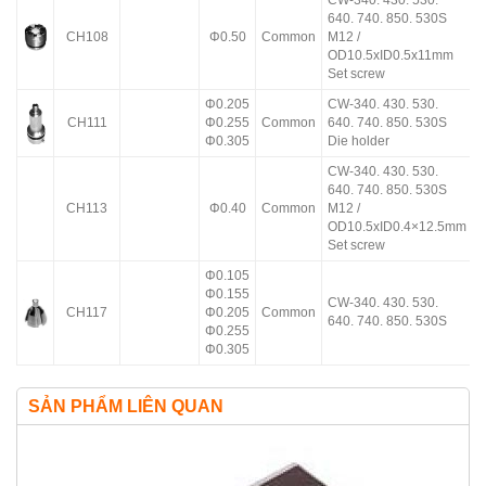
CW-340. 430. 530.
640. 740. 850. 530S
CH108
Φ0.50
Common
M12 /
OD10.5xID0.5x11mm
Set screw
Φ0.205
CW-340. 430. 530.
CH111
Φ0.255
Common
640. 740. 850. 530S
Φ0.305
Die holder
CW-340. 430. 530.
640. 740. 850. 530S
CH113
Φ0.40
Common
M12 /
OD10.5xID0.4×12.5mm
Set screw
Φ0.105
Φ0.155
CW-340. 430. 530.
CH117
Φ0.205
Common
640. 740. 850. 530S
Φ0.255
Φ0.305
SẢN PHẨM LIÊN QUAN