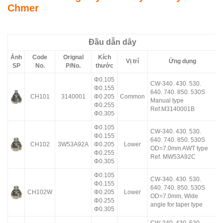
Chmer
Đầu dẫn dây
Ảnh
Code
Orignal
Kích
Vị trí
Ứng dụng
SP
No.
P/No.
thước
Φ0.105
CW-340. 430. 530.
Φ0.155
640. 740. 850. 530S
CH101
3140001
Φ0.205
Common
Manual type
Φ0.255
Ref.M3140001B
Φ0.305
Φ0.105
CW-340. 430. 530.
Φ0.155
640. 740. 850. 530S
CH102
3W53A92A
Φ0.205
Lower
OD=7.0mm AWT type
Φ0.255
Ref. MW53A92C
Φ0.305
Φ0.105
CW-340. 430. 530.
Φ0.155
640. 740. 850. 530S
CH102W
Φ0.205
Lower
OD=7.0mm, Wide
Φ0.255
angle for taper type
Φ0.305