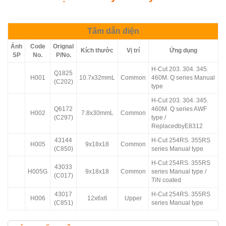
Tấm dẫn điện
Ảnh
Code
Orignal
Kích thước
Vị trí
Ứng dụng
SP
No.
P/No.
H-Cut 203. 304. 345.
Q1825
H001
10.7x32mmL
Common
460M. Q series Manual
(C202)
type
H-Cut 203. 304. 345.
Q6172
460M. Q series AWF
H002
7.8x30mmL
Common
(C297)
type /
ReplacedbyE8312
43144
H-Cut 254RS. 355RS
H005
9x18x18
Common
(C850)
series Manual type
H-Cut 254RS. 355RS
43033
H005G
9x18x18
Common
series Manual type /
(C017)
TiN coated
43017
H-Cut 254RS. 355RS
H006
12x6x6
Upper
(C851)
series Manual type