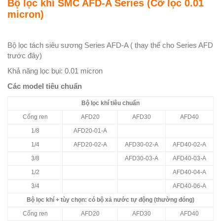
Bộ lọc khí SMC AFD-A Series (Cỡ lọc 0.01
micron)
Bộ lọc tách siêu sương Series AFD-A ( thay thế cho Series AFD
trước đây)
Khả năng lọc bụi: 0.01 micron
Các model tiêu chuẩn
Bộ lọc khí tiêu chuẩn
Cổng ren
AFD20
AFD30
AFD40
1/8
AFD20-01-A
1/4
AFD20-02-A
AFD30-02-A
AFD40-02-A
3/8
AFD30-03-A
AFD40-03-A
1/2
AFD40-04-A
3/4
AFD40-06-A
Bộ lọc khí + tùy chọn: có bộ xả nước tự động (thường đóng)
Cổng ren
AFD20
AFD30
AFD40