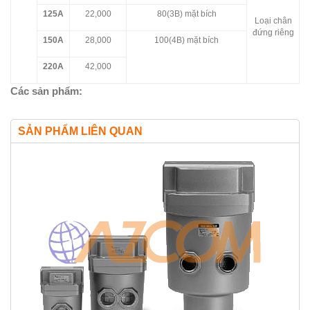
125A
22,000
80(3B) mặt bích
Loại chân
đứng riêng
150A
28,000
100(4B) mặt bích
220A
42,000
Các sản phẩm:
SẢN PHẨM LIÊN QUAN