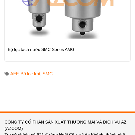
Bộ lọc tách nước SMC Series AMG
AFF
,
Bộ lọc khí
,
SMC
CÔNG TY CỔ PHẦN SẢN XUẤT THƯƠNG MẠI VÀ DỊCH VỤ AZ
(AZCOM)
Trụ sở chính: số 921 đường Ngãi Cầu, xã An Khánh, thành phố