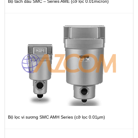
Bộ tách dầu SMC – Series AME (cỡ lọc 0.01micron)
Bộ lọc vi sương SMC AMH Series (cỡ lọc 0.01μm)