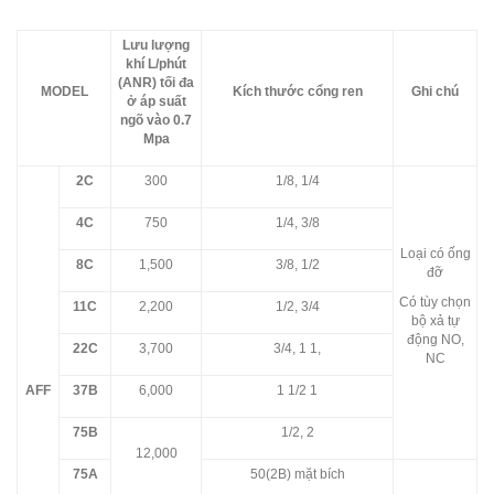
Lưu lượng
khí L/phút
(ANR) tối đa
MODEL
Kích thước cổng ren
Ghi chú
ở áp suất
ngõ vào 0.7
Mpa
2C
300
1/8, 1/4
4C
750
1/4, 3/8
Loại có ống
8C
1,500
3/8, 1/2
đỡ
Có tùy chọn
11C
2,200
1/2, 3/4
bộ xả tự
động NO,
22C
3,700
3/4, 1 1,
NC
AFF
37B
6,000
1 1/2 1
75B
1/2, 2
12,000
75A
50(2B) mặt bích