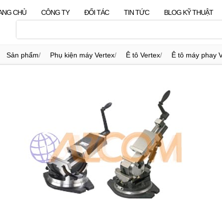
ANG CHỦ
CÔNG TY
ĐỐI TÁC
TIN TỨC
BLOG KỸ THUẬT
Sản phẩm
/
Phụ kiện máy Vertex
/
Ê tô Vertex
/
Ê tô máy phay V