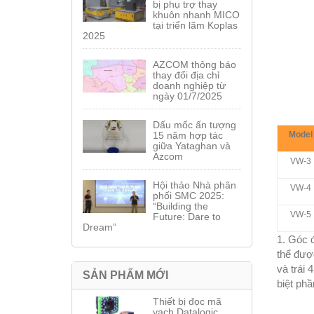
bị phụ trợ thay
khuôn nhanh MICO
tại triển lãm Koplas
2025
AZCOM thông báo
thay đổi địa chỉ
doanh nghiệp từ
ngày 01/7/2025
Dấu mốc ấn tượng
Model
15 năm hợp tác
giữa Yataghan và
Azcom
VW-3
Hội thảo Nhà phân
VW-4
phối SMC 2025:
“Building the
VW-5
Future: Dare to
Dream”
1. Góc đ
thể đượ
và trái 
SẢN PHẨM MỚI
biệt phầ
Thiết bị đọc mã
vạch Datalogic