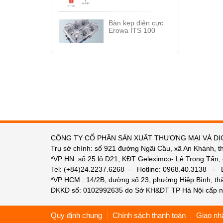
Bàn kẹp điện cực
Erowa ITS 100
CÔNG TY CỔ PHẦN SẢN XUẤT THƯƠNG MẠI VÀ DỊ
Trụ sở chính: số 921 đường Ngãi Cầu, xã An Khánh, t
*VP HN: số 25 lô D21, KĐT Geleximco- Lê Trọng Tấn,
Tel: (+84)24.2237.6268 - Hotline: 0968.40.3138 -
*VP HCM : 14/2B, đường số 23, phường Hiệp Bình, t
ĐKKD số: 0102992635 do Sở KH&ĐT TP Hà Nội cấp n
Quy định chung
Chính sách thanh toán
Giao nh