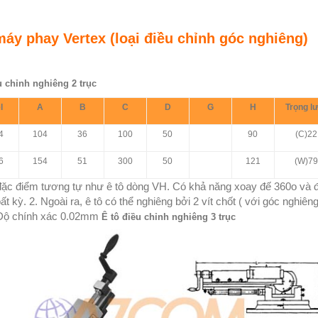
máy phay Vertex (loại điều chỉnh góc nghiêng)
u chỉnh nghiêng 2 trục
l
A
B
C
D
G
H
Trọng l
4
104
36
100
50
90
(C)22
6
154
51
300
50
121
(W)79
đặc điểm tương tự như ê tô dòng VH. Có khả năng xoay đế 360o và đ
 bất kỳ. 2. Ngoài ra, ê tô có thể nghiêng bởi 2 vít chốt ( với góc nghiêng
 Độ chính xác 0.02mm
Ê tô điều chỉnh nghiêng 3 trục