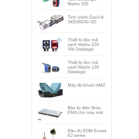
Matrix 320
Tinh chỉnh GaoJ-K
SKEX6030-SD
Thiết bị đọc mã
vạch Matrix 220
XAI Datalogic
Thiết bị đọc mã
vạch Matrix 120
Datalogic
Máy lật khuôn AMZ
Bàn từ điện Brisc
EMA cho máy mài
Đâu đo EDM Erowa
EJ series