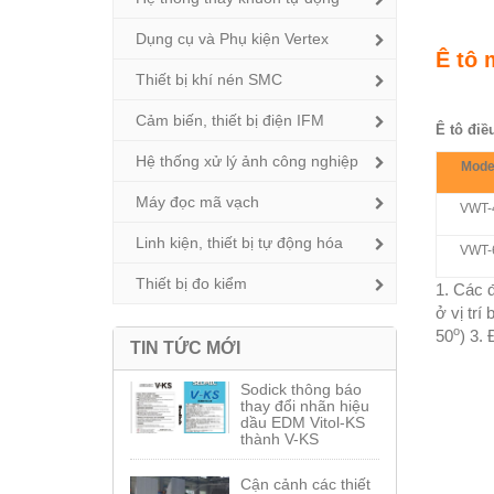
Dụng cụ và Phụ kiện Vertex
Ê tô 
Thiết bị khí nén SMC
Cảm biến, thiết bị điện IFM
Ê tô điề
Hệ thống xử lý ảnh công nghiệp
Mode
Máy đọc mã vạch
VWT-
Linh kiện, thiết bị tự động hóa
VWT-
Thiết bị đo kiểm
1. Các 
ở vị trí
o
50
) 3.
TIN TỨC MỚI
Sodick thông báo
thay đổi nhãn hiệu
dầu EDM Vitol-KS
thành V-KS
Cận cảnh các thiết