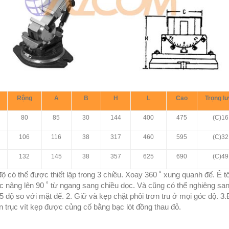
Rộng
A
B
H
L
Cao
Trọng l
80
85
30
144
400
475
(C)16
106
116
38
317
460
595
(C)32
132
145
38
357
625
690
(C)49
ộ có thể được thiết lập trong 3 chiều. Xoay 360 ˚ xung quanh đế. Ê t
c nâng lên 90 ˚ từ ngang sang chiều dọc. Và cũng có thể nghiêng san
45 độ so với mặt đế. 2. Giữ và kẹp chặt phôi trơn tru ở mọi góc độ. 3
n trục vít kẹp được củng cố bằng bạc lót đồng thau đỏ.