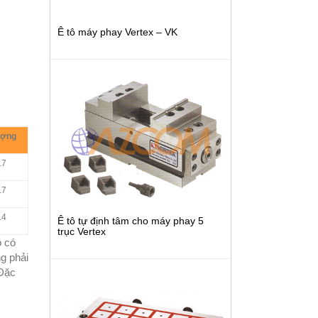
Ê tô máy phay Vertex – VK
ượng
.7
.7
.4
Ê tô tự định tâm cho máy phay 5
trục Vertex
ô có
g phải
.Đặc