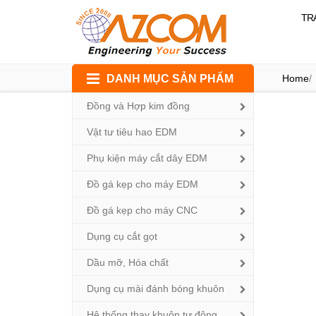
TR
Skip
DANH MỤC SẢN PHẨM
Home
/
to
content
Đồng và Hợp kim đồng
Vật tư tiêu hao EDM
Phụ kiện máy cắt dây EDM
Đồ gá kẹp cho máy EDM
Đồ gá kẹp cho máy CNC
Dụng cụ cắt gọt
Dầu mỡ, Hóa chất
Dụng cụ mài đánh bóng khuôn
Hệ thống thay khuôn tự động