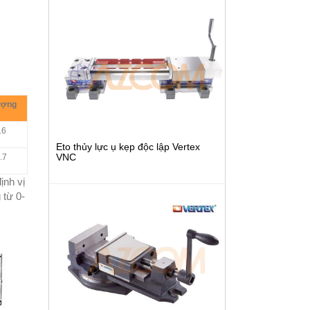
ượng
.6
Eto thủy lực ụ kẹp độc lập Vertex
VNC
.7
ịnh vị
 từ 0-