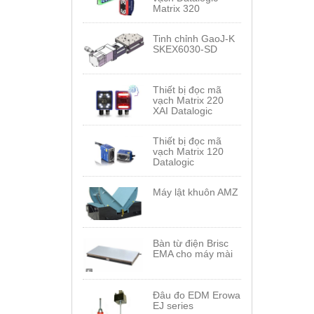
Matrix 320
Tinh chỉnh GaoJ-K
SKEX6030-SD
Thiết bị đọc mã
vạch Matrix 220
XAI Datalogic
Thiết bị đọc mã
vạch Matrix 120
Datalogic
Máy lật khuôn AMZ
Bàn từ điện Brisc
EMA cho máy mài
Đâu đo EDM Erowa
EJ series