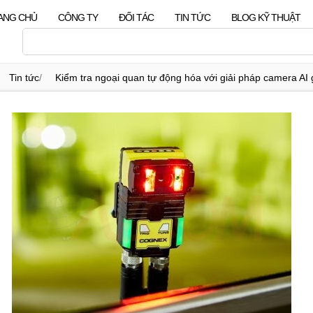
ANG CHỦ
CÔNG TY
ĐỐI TÁC
TIN TỨC
BLOG KỸ THUẬT
Tin tức
/
Kiểm tra ngoại quan tự động hóa với giải pháp camera AI 