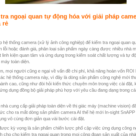
tra ngoại quan tự động hóa với giải pháp cam
 rẻ
p hệ thống camera (xử lý ảnh công nghiệp) để kiểm tra ngoại quan q
ện lỗi hoặc đánh giá, phân loại sản phẩm ngày càng được nhiều nhà 
t linh kiện quan tâm và ứng dụng trong kiểm soát chất lượng và tự đ
 máy toàn diện.
ên, mọi người cũng e ngại về vấn đề chi phí, khả năng hoàn vốn ROI 
các hệ thống camera này, vì đây là dòng sản phẩm công nghệ mới t
hành cao, cũng như đòi hỏi kiến thức chuyên môn trong việc cài đặt, 
 ứng dụng đồng bộ giải pháp phù hợp với yêu cầu đang dạng trong c
nhà cung cấp giải pháp toàn diện về thị giác máy (machine vision) đ
hức cho ra mắt dòng sản phẩm camera AI thế hệ mới In-sight SnAPP 
ụng vô cùng đơn giản qua vài bước cài đặt.
ược kỳ vọng là sản phẩm chiến lược phổ cập việc ứng dụng công 
nh cho cho kiểm tra ngoại quan trong mọi công đoạn sản xuất của nh