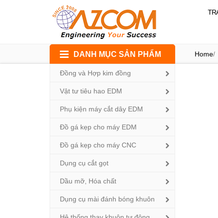
TR
Skip
DANH MỤC SẢN PHẨM
Home
/
to
content
Đồng và Hợp kim đồng
Vật tư tiêu hao EDM
Phụ kiện máy cắt dây EDM
Đồ gá kẹp cho máy EDM
Đồ gá kẹp cho máy CNC
Dụng cụ cắt gọt
Dầu mỡ, Hóa chất
Dụng cụ mài đánh bóng khuôn
Hệ thống thay khuôn tự động