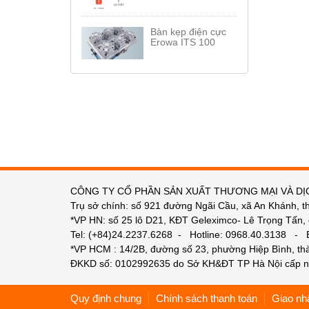
Bàn kẹp điện cực
Erowa ITS 100
CÔNG TY CỔ PHẦN SẢN XUẤT THƯƠNG MẠI VÀ DỊ
Trụ sở chính: số 921 đường Ngãi Cầu, xã An Khánh, t
*VP HN: số 25 lô D21, KĐT Geleximco- Lê Trọng Tấn,
Tel: (+84)24.2237.6268 - Hotline: 0968.40.3138 -
*VP HCM : 14/2B, đường số 23, phường Hiệp Bình, t
ĐKKD số: 0102992635 do Sở KH&ĐT TP Hà Nội cấp n
Quy định chung
Chính sách thanh toán
Giao nh