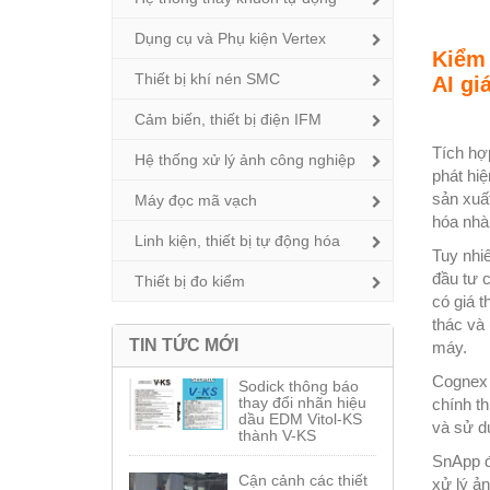
Dụng cụ và Phụ kiện Vertex
Kiểm 
Thiết bị khí nén SMC
AI giá
Cảm biến, thiết bị điện IFM
Tích hợ
Hệ thống xử lý ảnh công nghiệp
phát hi
sản xuấ
Máy đọc mã vạch
hóa nhà
Linh kiện, thiết bị tự động hóa
Tuy nhi
đầu tư 
Thiết bị đo kiểm
có giá t
thác và
TIN TỨC MỚI
máy.
Cognex 
Sodick thông báo
thay đổi nhãn hiệu
chính t
dầu EDM Vitol-KS
và sử d
thành V-KS
SnApp đ
Cận cảnh các thiết
xử lý ả