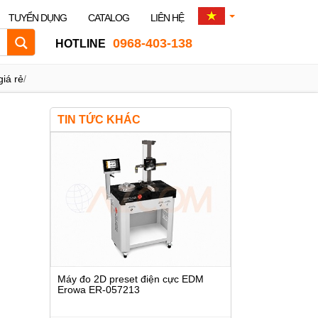
TUYỂN DỤNG
CATALOG
LIÊN HỆ
0968-403-138
HOTLINE
giá rẻ
/
TIN TỨC KHÁC
Máy đo 2D preset điện cực EDM
Erowa ER-057213