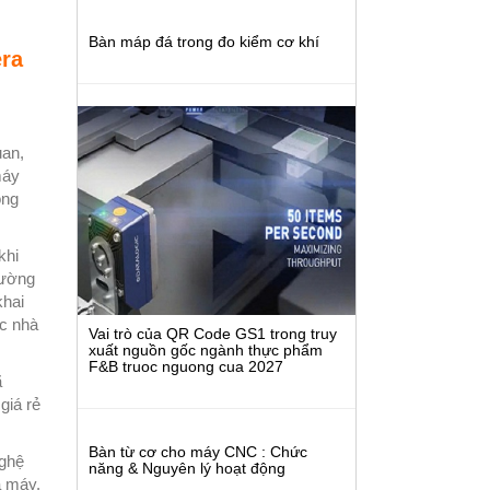
Bàn máp đá trong đo kiểm cơ khí
era
uan,
máy
ộng
khi
hường
khai
ác nhà
Vai trò của QR Code GS1 trong truy
xuất nguồn gốc ngành thực phẩm
F&B truoc nguong cua 2027
ã
giá rẻ
Bàn từ cơ cho máy CNC : Chức
nghệ
năng & Nguyên lý hoạt động
à máy.