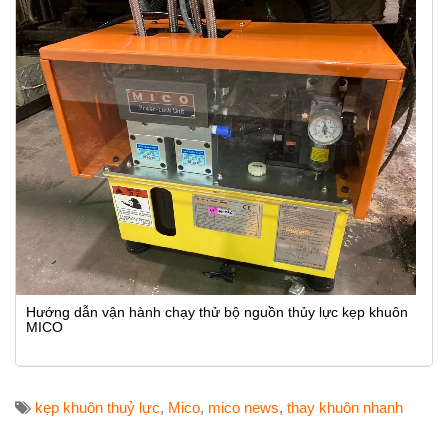
Hướng dẫn vận hành chạy thử bộ nguồn thủy lực kẹp khuôn
MICO
kẹp khuôn thuỷ lực
,
Mico
,
mico news
,
thay khuôn nhanh