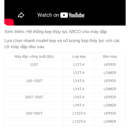
Xem thêm: Hệ thống kẹp thủy lực MICO cho máy dập
Lựa chọn nhanh model kẹp và số lượng kẹp thủy lực với các
cỡ máy dập như sau
Máy dập -công suất (tấn)
Loại kẹp
Bàn máy
110T
LY2T-4
UPPER
LY2T-4
LOWER
160~200T
LY4T-4
UPPER
LY4T-4
LOWER
300T~350T
LY6T-4
UPPER
LY6T-4
LOWER
400~500T
LY10T-4
UPPER
LY10T-4
LOWER