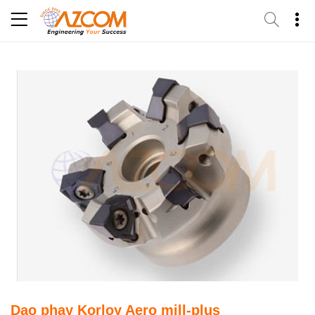
Skip
to
content
Dao phay Korloy Aero mill-plus