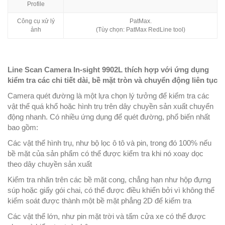
Profile
Công cụ xử lý
PatMax.
ảnh
(Tùy chọn: PatMax RedLine tool)
Line Scan Camera In-sight 9902L thích hợp với ứng dụng
kiểm tra các chi tiết dài, bề mặt tròn và chuyển động liên tục
Camera quét đường là một lựa chọn lý tưởng để kiểm tra các
vật thể quá khổ hoặc hình trụ trên dây chuyền sản xuất chuyển
động nhanh. Có nhiều ứng dụng để quét đường, phổ biến nhất
bao gồm:
Các vật thể hình trụ, như bộ lọc ô tô và pin, trong đó 100% nếu
bề mặt của sản phẩm có thể được kiểm tra khi nó xoay dọc
theo dây chuyền sản xuất
Kiểm tra nhãn trên các bề mặt cong, chẳng hạn như hộp đựng
súp hoặc giấy gói chai, có thể được điều khiển bởi vì không thể
kiểm soát được thành một bề mặt phẳng 2D để kiểm tra
Các vật thể lớn, như pin mặt trời và tấm cửa xe có thể được