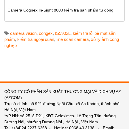
Camera Cognex In-Sight 8000 kiểm tra sản phẩm tự động
camera vision
,
congex
,
IS9902L
,
kiểm tra lỗi bề mặt sản
phẩm
,
kiểm tra ngoại quan
,
line scan camera
,
xử lý ảnh công
nghiệp
CÔNG TY CỔ PHẦN SẢN XUẤT THƯƠNG MẠI VÀ DỊCH VỤ AZ
(AZCOM)
Trụ sở chính: số 921 đường Ngãi Cầu, xã An Khánh, thành phố
Hà Nội, Việt Nam
*VP HN: số 25 lô D21, KĐT Geleximco- Lê Trọng Tấn, đường
Dương Nội, phường Dương Nội , Hà Nội , Việt Nam
Tel: (+84)24.2237.6268 - Hotline: 0968.40.3138 - Email: