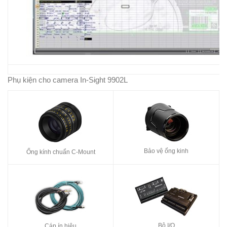
Phụ kiện cho camera In-Sight 9902L
Bảo vệ ống kinh
Ống kính chuẩn C-Mount
Bộ I/O
Cáp ín hiệu