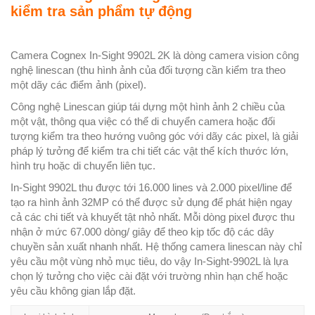
kiểm tra sản phẩm tự động
Camera Cognex In-Sight 9902L 2K là dòng camera vision công
nghệ linescan (thu hình ảnh của đối tượng cần kiểm tra theo
một dãy các điểm ảnh (pixel).
Công nghệ Linescan giúp tái dựng một hình ảnh 2 chiều của
một vật, thông qua việc có thể di chuyển camera hoặc đối
tượng kiểm tra theo hướng vuông góc với dãy các pixel, là giải
pháp lý tưởng để kiểm tra chi tiết các vật thể kích thước lớn,
hình trụ hoặc di chuyển liên tục.
In-Sight 9902L thu được tới 16.000 lines và 2.000 pixel/line để
tạo ra hình ảnh 32MP có thể được sử dụng để phát hiện ngay
cả các chi tiết và khuyết tật nhỏ nhất. Mỗi dòng pixel được thu
nhận ở mức 67.000 dòng/ giây để theo kịp tốc độ các dây
chuyền sản xuất nhanh nhất. Hệ thống camera linescan này chỉ
yêu cầu một vùng nhỏ mục tiêu, do vậy In-Sight-9902L là lựa
chọn lý tưởng cho việc cài đặt với trường nhìn hạn chế hoặc
yêu cầu không gian lắp đặt.