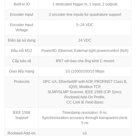
Built-in IO
1 dedicated trigger in, 1 input, 2 outputs
Encoder Input
2 encoder line inputs for quadrature support
Encoder Input
5–24 VDC
Voltage
Điện áp sử dụng
24 VDC
Đầu nối M12
Power/IO; Ethernet; External light power/control (N/A)
Cấp bảo vệ
IP67 với bao che ống kính C-mount
Giao tiếp mạng
1G (1000)/100/10 Mbps
Protocols
OPC UA, EtherNet/IP with AOP, PROFINET Class B,
iQSS, Modbus TCP,
SLMP/SLMP Scanner, IEEE 1588 (CIP Sync),
Rockwell Add-On Profile,
CC-Link IE Field Basic
IEEE 1588
Timestamp resolution: 8 ns;
Support
Synchronization accuracy through transparent clock:
5 ns
Rockwell Add-on
có