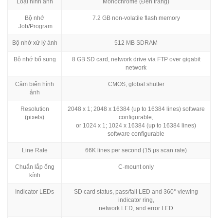
Loại hình ảnh
Monochrome (Đen trắng)
Bộ nhớ
7.2 GB non-volatile flash memory
Job/Program
Bộ nhớ xử lý ảnh
512 MB SDRAM
Bộ nhớ bổ sung
8 GB SD card, network drive via FTP over gigabit
network
Cảm biến hình
CMOS, global shutter
ảnh
Resolution
2048 x 1; 2048 x 16384 (up to 16384 lines) software
(pixels)
configurable,
or 1024 x 1; 1024 x 16384 (up to 16384 lines)
software configurable
Line Rate
66K lines per second (15 µs scan rate)
Chuẩn lắp ống
C-mount only
kính
Indicator LEDs
SD card status, pass/fail LED and 360° viewing
indicator ring,
network LED, and error LED