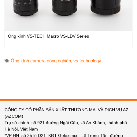
Ống kính VS-TECH Macro VS-LDV Series
Ống kính camera công nghiệp
,
vs technology
CÔNG TY CỔ PHẦN SẢN XUẤT THƯƠNG MẠI VÀ DỊCH VỤ AZ
(AZCOM)
Trụ sở chính: số 921 đường Ngãi Cầu, xã An Khánh, thành phố
Hà Nội, Việt Nam
*VP HN: số 25 lô D21, KĐT Geleximco- Lê Trọng Tấn, đường