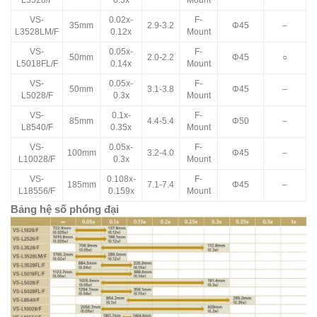
VS-
0.02x-
F-
35mm
2.9-3.2
Φ45
–
L3528LM/F
0.12x
Mount
VS-
0.05x-
F-
50mm
2.0-2.2
Φ45
○
L5018FL/F
0.14x
Mount
VS-
0.05x-
F-
50mm
3.1-3.8
Φ45
–
L5028/F
0.3x
Mount
VS-
0.1x-
F-
85mm
4.4-5.4
Φ50
–
L8540/F
0.35x
Mount
VS-
0.05x-
F-
100mm
3.2-4.0
Φ45
–
L10028/F
0.3x
Mount
VS-
0.108x-
F-
185mm
7.1-7.4
Φ45
–
L18556/F
0.159x
Mount
Bảng hệ số phóng đại