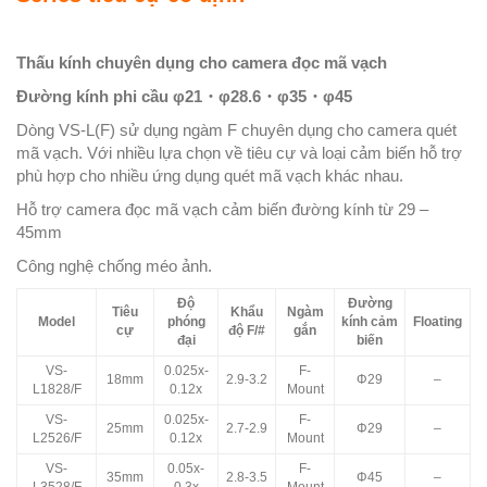
Thấu kính chuyên dụng cho camera đọc mã vạch
Đường kính phi cầu φ21・φ28.6・φ35・φ45
Dòng VS-L(F) sử dụng ngàm F chuyên dụng cho camera quét
mã vạch. Với nhiều lựa chọn về tiêu cự và loại cảm biến hỗ trợ
phù hợp cho nhiều ứng dụng quét mã vạch khác nhau.
Hỗ trợ camera đọc mã vạch cảm biến đường kính từ 29 –
45mm
Công nghệ chống méo ảnh.
Độ
Đường
Tiêu
Khẩu
Ngàm
Model
phóng
kính cảm
Floating
cự
độ F/#
gắn
đại
biến
VS-
0.025x-
F-
18mm
2.9-3.2
Φ29
–
L1828/F
0.12x
Mount
VS-
0.025x-
F-
25mm
2.7-2.9
Φ29
–
L2526/F
0.12x
Mount
VS-
0.05x-
F-
35mm
2.8-3.5
Φ45
–
L3528/F
0.3x
Mount