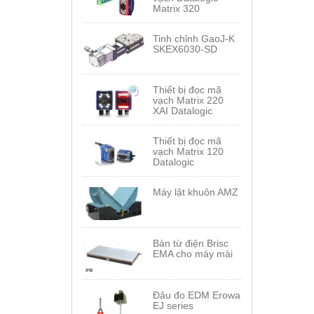
Matrix 320
Tinh chỉnh GaoJ-K
SKEX6030-SD
Thiết bị đọc mã
vạch Matrix 220
XAI Datalogic
Thiết bị đọc mã
vạch Matrix 120
Datalogic
Máy lật khuôn AMZ
Bàn từ điện Brisc
EMA cho máy mài
Đâu đo EDM Erowa
EJ series