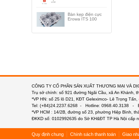
Bàn kẹp điện cực
Erowa ITS 100
CÔNG TY CỔ PHẦN SẢN XUẤT THƯƠNG MẠI VÀ DỊ
Trụ sở chính: số 921 đường Ngãi Cầu, xã An Khánh, t
*VP HN: số 25 lô D21, KĐT Geleximco- Lê Trọng Tấn,
Tel: (+84)24.2237.6268 - Hotline: 0968.40.3138 -
*VP HCM : 14/2B, đường số 23, phường Hiệp Bình, t
ĐKKD số: 0102992635 do Sở KH&ĐT TP Hà Nội cấp n
Quy định chung
Chính sách thanh toán
Giao nh