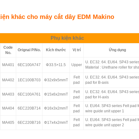
iện khác cho máy cắt dây EDM Makino
Phụ kiện khác
Code
Orignal P/No.
Kích thước
Vị trí
Ứng dụng
No.
U. EC32. 64. EU64. SP43 serie
MA401
6EC100A747
Φ33.5×11.5
Upper
Material : Urethane roller for sha
Felt
U. EC32. 64. EU64. SP43 series
MA402
1EC100B703
Φ32x9x5mmT
pad
pad for B-axis
Felt
U. EC32. 64. EU64. SP43 series
MA403
6EC100A761
Φ15x6x2mmT
pad
pad for H-axis
Felt
U. EU64. SP43 series Felt pad f
MA404
6EC220B714
Φ16x3x2mmT
pad
wire guide unit upper 1
Felt
U. EU64. SP43 series Felt pad f
MA405
6EC220B716
Φ17x4x2mmT
pad
wire guide unit upper 2