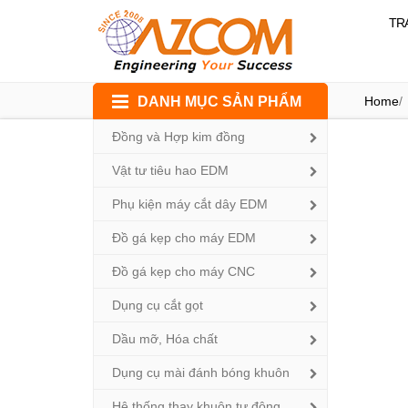
TR
Skip
DANH MỤC SẢN PHẨM
Home
/
to
content
Đồng và Hợp kim đồng
Vật tư tiêu hao EDM
Phụ kiện máy cắt dây EDM
Đồ gá kẹp cho máy EDM
Đồ gá kẹp cho máy CNC
Dụng cụ cắt gọt
Dầu mỡ, Hóa chất
Dụng cụ mài đánh bóng khuôn
Hệ thống thay khuôn tự động