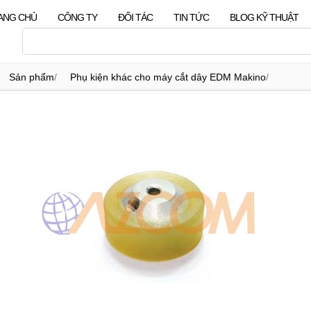
ANG CHỦ
CÔNG TY
ĐỐI TÁC
TIN TỨC
BLOG KỸ THUẬT
Sản phẩm
/
Phụ kiện khác cho máy cắt dây EDM Makino
/