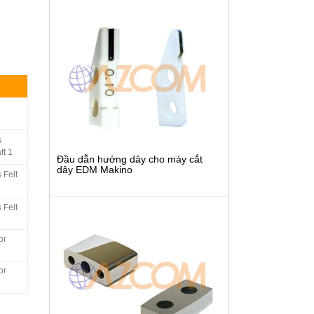
s
ft 1
Đầu dẫn hướng dây cho máy cắt
dây EDM Makino
 Felt
 Felt
or
or