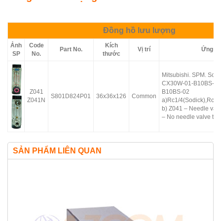
Đồng hồ lưu lượng
Ảnh
Code
Kích
Part No.
Vị trí
Ứng d
SP
No.
thước
Mitsubishi. SPM. Sodi
CX30W-01-B10BS-02
Z041
B10BS-02
S801D824P01
36x36x126
Common
Z041N
a)Rc1/4(Sodick),Rc3/
b) Z041 – Needle val
– No needle valve typ
SẢN PHẨM LIÊN QUAN