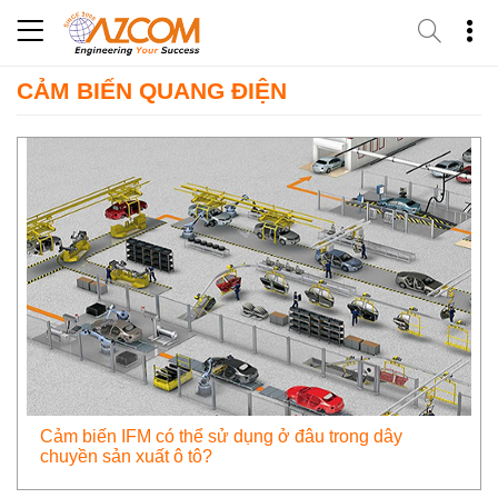
Skip
to
content
CẢM BIẾN QUANG ĐIỆN
Cảm biến IFM có thể sử dụng ở đâu trong dây
chuyền sản xuất ô tô?