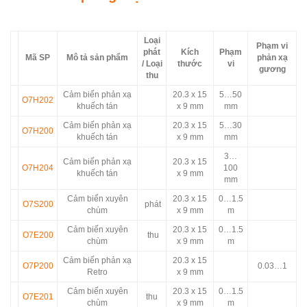
Loại
Phạm vi
phát
Kích
Phạm
Mã SP
Mô tả sản phẩm
phản xạ
/ Loại
thước
vi
gương
thu
Cảm biến phản xạ
20.3 x 15
5…50
O7H202
khuếch tán
x 9 mm
mm
Cảm biến phản xạ
20.3 x 15
5…30
O7H200
khuếch tán
x 9 mm
mm
3…
Cảm biến phản xạ
20.3 x 15
O7H204
100
khuếch tán
x 9 mm
mm
Cảm biến xuyên
20.3 x 15
0…1.5
O7S200
phát
chùm
x 9 mm
m
Cảm biến xuyên
20.3 x 15
0…1.5
O7E200
thu
chùm
x 9 mm
m
Cảm biến phản xạ
20.3 x 15
O7P200
0.03…1
Retro
x 9 mm
Cảm biến xuyên
20.3 x 15
0…1.5
O7E201
thu
chùm
x 9 mm
m