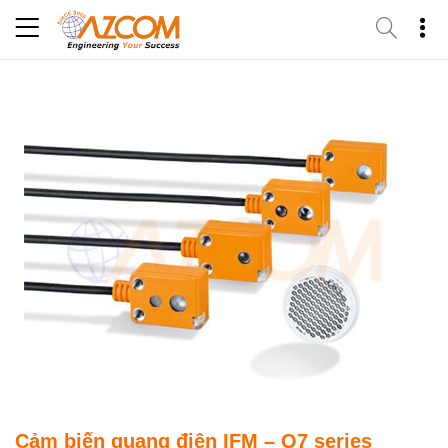
Skip
to
content
Cảm biến quang điện IFM – O7 series