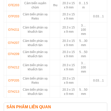
Cảm biến xuyên
20.3 x 15
0…1.5
O7E203
thu
chùm
x 9 mm
m
Cảm biến phản xạ
20.3 x 15
O7P203
0.03…1
Retro
x 9 mm
3…
Cảm biến phản xạ
20.3 x 15
O7H211
100
khuếch tán
x 9 mm
mm
Cảm biến phản xạ
20.3 x 15
5…30
O7H207
khuếch tán
x 9 mm
mm
Cảm biến phản xạ
20.3 x 15
5…50
O7H209
khuếch tán
x 9 mm
mm
3…
Cảm biến phản xạ
20.3 x 15
O7H212
100
khuếch tán
x 9 mm
mm
Cảm biến phản xạ
20.3 x 15
O7P205
0.03…1
Retro
x 9 mm
Cảm biến phản xạ
20.3 x 15
5…50
O7H213
khuếch tán
x 9 mm
mm
SẢN PHẨM LIÊN QUAN