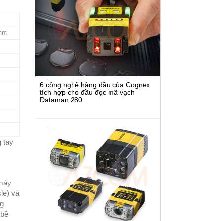
mm
6 công nghệ hàng đầu của Cognex
tích hợp cho đầu đọc mã vạch
Dataman 280
 tay
máy
le) và
ng
 bề