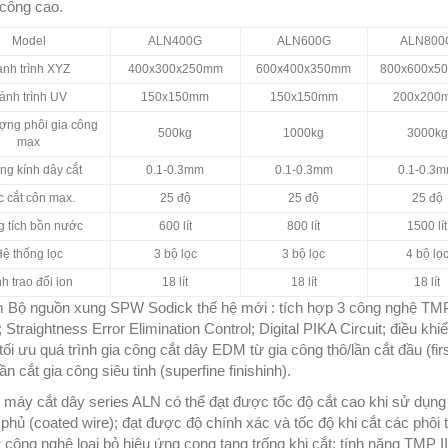
 công cao.
Model
ALN400G
ALN600G
ALN800
nh trình XYZ
400x300x250mm
600x400x350mm
800x600x5
ành trình UV
150x150mm
150x150mm
200x200
ợng phôi gia công
500kg
1000kg
3000kg
max
g kính dây cắt
0.1-0.3mm
0.1-0.3mm
0.1-0.3
 cắt côn max.
25 độ
25 độ
25 độ
 tích bồn nước
600 lít
800 lít
1500 lít
ệ thống lọc
3 bộ lọc
3 bộ lọc
4 bộ lọ
h trao đổi ion
18 lít
18 lít
18 lít
 Bộ nguồn xung SPW Sodick thế hệ mới : tích hợp 3 công nghệ TMP
; Straightness Error Elimination Control; Digital PIKA Circuit; điều khiể
tối ưu quá trình gia công cắt dây EDM từ gia công thô/lần cắt đầu (firs
lần cắt gia công siêu tinh (superfine finishinh).
 máy cắt dây series ALN có thể đạt được tốc độ cắt cao khi sử dụng
 phủ (coated wire); đạt được độ chính xác và tốc độ khi cắt các phôi
công nghệ loại bỏ hiệu ứng cong tang trống khi cắt; tính năng TMP I