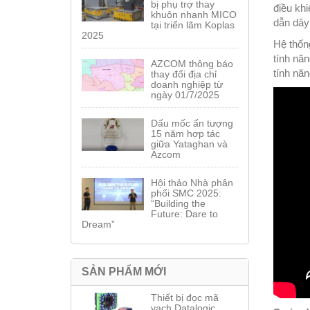
bị phụ trợ thay
điều kh
khuôn nhanh MICO
dẫn dây
tại triển lãm Koplas
2025
Hệ thốn
tính nă
AZCOM thông báo
tính năn
thay đổi địa chỉ
doanh nghiệp từ
ngày 01/7/2025
Dấu mốc ấn tượng
15 năm hợp tác
giữa Yataghan và
Azcom
Hội thảo Nhà phân
phối SMC 2025:
“Building the
Future: Dare to
Dream”
SẢN PHẨM MỚI
Thiết bị đọc mã
vạch Datalogic