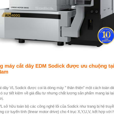
g máy cắt dây EDM Sodick được ưu chuộng tạ
 Nam
 dây VL Sodick được coi là dòng máy ” thân thiện” một cách toàn diệ
có sự tiết kiệm về giá đầu tư nhưng chất lượng sản phẩm mang lại lạ
rị.
VL sở hữu toàn bộ các công nghệ lõi của Sodick như trang bị hệ truy
g cơ tuyến tính (linear motor drive) cho 4 trục X,Y,U,V, kết hợp với 