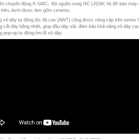
iển chuyển động K-SMC; Bộ nguồn xung NC LN2W; hệ đỡ bàn máy 
 trên, dưới được làm gốm ceramic.
g xỏ dây tự động tốc độ cao (AWT) cũng được nâng cấp trên series 
ng cắt dây bằng nhiệt, giúp đầu dây sắc đảm bảo khả năng xỏ dây cao
g pop-up tự động tìm lỗ xỏ dây.