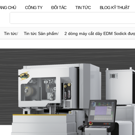
ANG CHỦ
CÔNG TY
ĐỐI TÁC
TIN TỨC
BLOG KỸ THUẬT
Tin tức
/
Tin tức Sản phẩm
/
2 dòng máy cắt dây EDM Sodick đượ