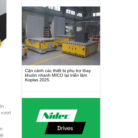
Cận cảnh các thiết bị phụ trợ thay
khuôn nhanh MICO tại triển lãm
i
Koplas 2025
n .
i vượt
ền
hệ