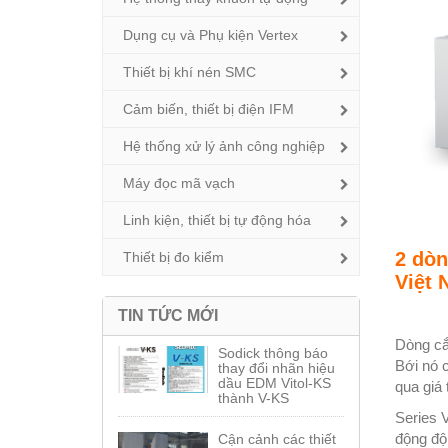
Dụng cụ và Phụ kiện Vertex
Thiết bị khí nén SMC
Cảm biến, thiết bị điện IFM
Hệ thống xử lý ảnh công nghiệp
Máy đọc mã vạch
Linh kiện, thiết bị tự động hóa
2 dòn
Thiết bị đo kiểm
Việt
TIN TỨC MỚI
Dòng cắt
Sodick thông báo
Bới nó 
thay đổi nhãn hiệu
dầu EDM Vitol-KS
qua giá t
thành V-KS
Series 
động độn
Cận cảnh các thiết