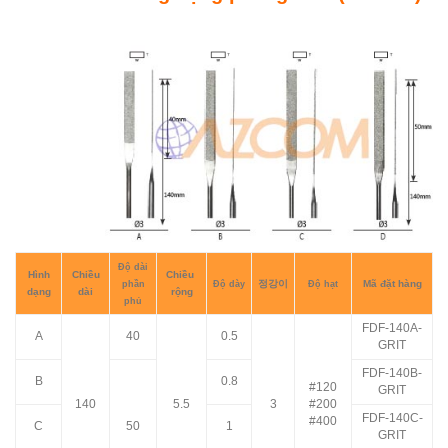
Độ dài
Hình
Chiều
Chiều
정강이
Mã đặt hàng
phần
Độ dày
Độ hạt
dạng
dài
rộng
phủ
FDF-140A-
A
40
0.5
GRIT
FDF-140B-
B
0.8
#120
GRIT
140
5.5
3
#200
FDF-140C-
#400
C
50
1
GRIT