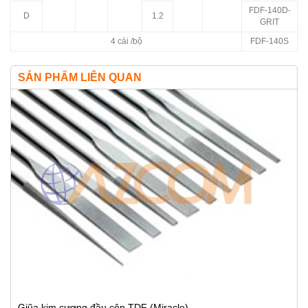
FDF-140D-
D
1.2
GRIT
4 cái /bộ
FDF-140S
SẢN PHẨM LIÊN QUAN
Giũa kim cương đầu côn TDF (Miracle)