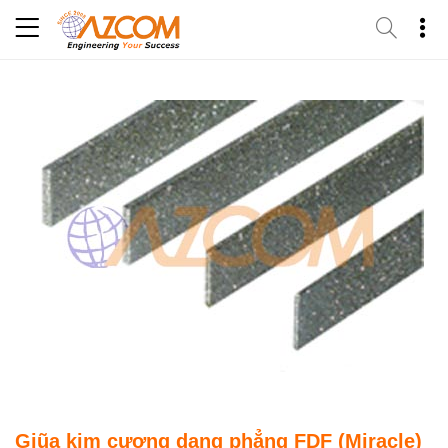
Skip
to
content
Giũa kim cương dạng phẳng FDF (Miracle)