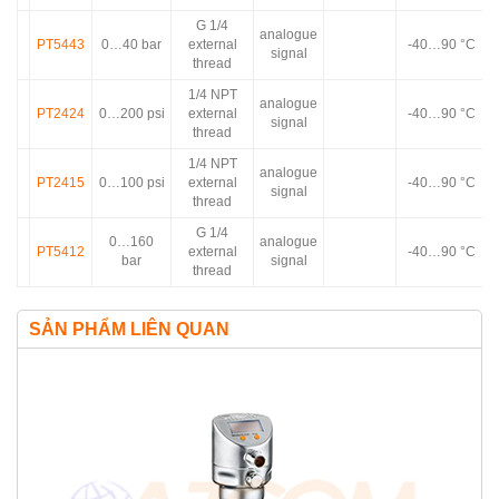
G 1/4
analogue
PT5443
0…40 bar
external
-40…90 °C
signal
thread
1/4 NPT
analogue
PT2424
0…200 psi
external
-40…90 °C
signal
thread
1/4 NPT
analogue
PT2415
0…100 psi
external
-40…90 °C
signal
thread
G 1/4
0…160
analogue
PT5412
external
-40…90 °C
bar
signal
thread
SẢN PHẨM LIÊN QUAN