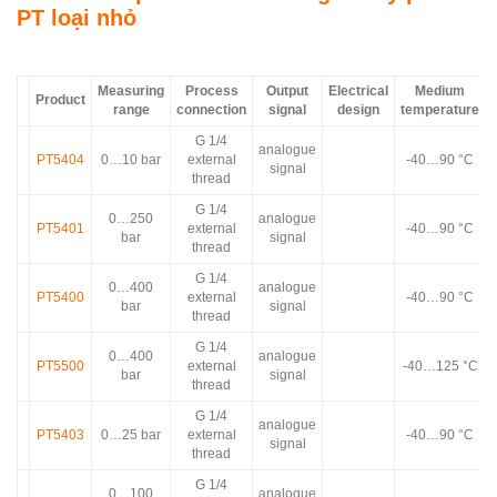
PT loại nhỏ
Measuring
Process
Output
Electrical
Medium
Product
range
connection
signal
design
temperature
G 1/4
analogue
PT5404
0…10 bar
external
-40…90 °C
signal
thread
G 1/4
0…250
analogue
PT5401
external
-40…90 °C
bar
signal
thread
G 1/4
0…400
analogue
PT5400
external
-40…90 °C
bar
signal
thread
G 1/4
0…400
analogue
PT5500
external
-40…125 °C
bar
signal
thread
G 1/4
analogue
PT5403
0…25 bar
external
-40…90 °C
signal
thread
G 1/4
0…100
analogue