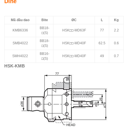
Dine
Mã đầu dao
Bite
ØC
L
Kg
BB18-
KMB6336
HSK□□-MD63F
77
2.2
□(S)
BB18-
SMB4022
HSK□□-MD40F
62.5
0.6
□(S)
BB16-
SMH4022
HSK□□-MD40F
49
0.7
□(S)
HSK-KMB