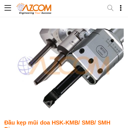
Skip
to
content
Đầu kẹp mũi doa HSK-KMB/ SMB/ SMH