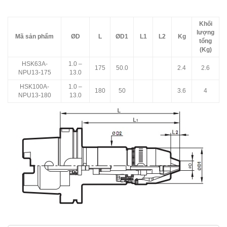
Khối
lượng
Mã sản phẩm
ØD
L
ØD1
L1
L2
Kg
tổng
(Kg)
HSK63A-
1.0 –
175
50.0
2.4
2.6
NPU13-175
13.0
HSK100A-
1.0 –
180
50
3.6
4
NPU13-180
13.0