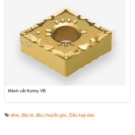
Mảnh cắt Korloy VB
dine
,
đầu bt
,
đầu chuyển góc
,
Đầu kẹp dao