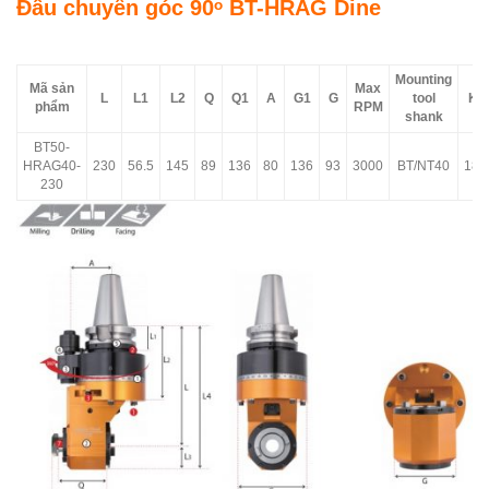
Đầu chuyển góc 90ᵒ BT-HRAG Dine
Mounting
Mã sản
Max
L
L1
L2
Q
Q1
A
G1
G
tool
Kg
phẩm
RPM
shank
BT50-
HRAG40-
230
56.5
145
89
136
80
136
93
3000
BT/NT40
18.
230